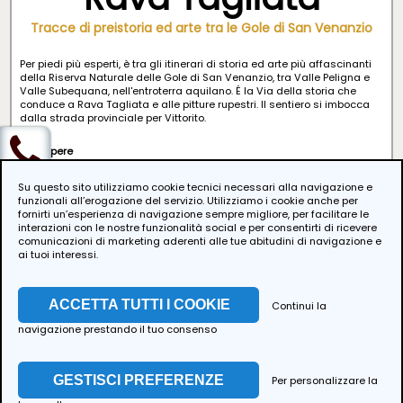
Tracce di preistoria ed arte tra le Gole di San Venanzio
Per piedi più esperti, è tra gli itinerari di storia ed arte più affascinanti
della Riserva Naturale delle Gole di San Venanzio, tra Valle Peligna e
Valle Subequana, nell'entroterra aquilano. É la Via della storia che
conduce a Rava Tagliata e alle pitture rupestri. Il sentiero si imbocca
dalla strada provinciale per Vittorito.
Da sapere
Partenza: ore 9 da Raiano
Su questo sito utilizziamo cookie tecnici necessari alla navigazione e
funzionali all’erogazione del servizio. Utilizziamo i cookie anche per
Percorso: 6 km
fornirti un’esperienza di navigazione sempre migliore, per facilitare le
I Nostri Servizi
interazioni con le nostre funzionalità social e per consentirti di ricevere
Difficoltà: E- Escursionistica
comunicazioni di marketing aderenti alle tue abitudini di navigazione e
ai tuoi interessi.
Dislivello: 360 m
Quota max: 580 m
ACCETTA TUTTI I COOKIE
Continui la
FAQ - Domande Frequenti
navigazione prestando il tuo consenso
Quale abbigliamento è consigliato?
Considerate le temperature della stagione in corso, consigliamo un
abbigliamento a strati e traspirante, scarponcino da trekking
GESTISCI PREFERENZE
Per personalizzare la
possibilmente alto. Indispensabile in caso di maltempo: cappellino,