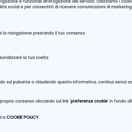
vigazione e funzionali all’erogazione del servizio. Utilizziamo i co
dell'associazione Orsa Maggiore)
nalità social e per consentirti di ricevere comunicazioni di marketing
Prezzo
5,00 €
i la navigazione prestando il tuo consenso
sonalizzare la tua scelta
do sul pulsante o chiudendo questa informativa, continui senza a
BRUZZO COOPERATIVA
Via Ignazio Silone n. 4
67024 Castelvecchio 
proprio consenso cliccando sul link '
preferenze cookie
' in fondo a
informativa privacy
-
cookie policy
-
preferenze cookie
COOKIE POLICY
stra
.
Powered by
www.hslab.eu