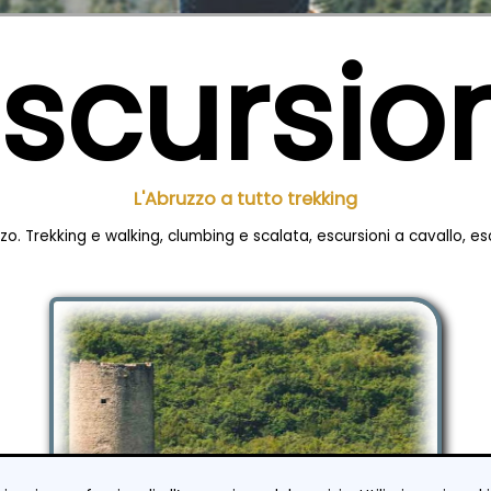
scursio
L'Abruzzo a tutto trekking
zzo. Trekking e walking, clumbing e scalata, escursioni a cavallo, esc
Escursione alla Torre di Goriano Valli (a cura