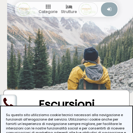
Categorie
Strutture
Escursioni
L'Abruzzo a tutto trekking
Su questo sito utilizziamo cookie tecnici necessari alla navigazione e
funzionali all’erogazione del servizio. Utilizziamo i cookie anche per
Le più belle escursioni per respirare e vivere la terra d'Abruzzo. Trekking
fornirti un’esperienza di navigazione sempre migliore, per facilitare le
e walking, clumbing e scalata, escursioni a cavallo, escursioni in moto:
interazioni con le nostre funzionalità social e per consentirti di ricevere
scegli la tua esperienza, vivi le tue emozioni.
comunicazioni di marketing aderenti alle tue abitudini di navigazione e