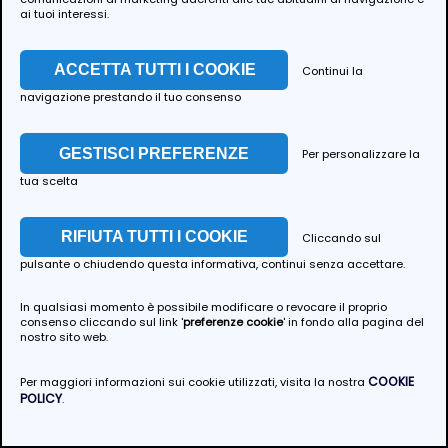
I Nostri Servizi
ai tuoi interessi.
ACCETTA TUTTI I COOKIE
Continui la
navigazione prestando il tuo consenso
GESTISCI PREFERENZE
Per personalizzare la
Grotte di Stiffe
tua scelta
Prezzo
12,00 €
a persona, a escursione
RIFIUTA TUTTI I COOKIE
Cliccando sul
pulsante o chiudendo questa informativa, continui senza accettare.
In qualsiasi momento è possibile modificare o revocare il proprio
consenso cliccando sul link '
preferenze cookie
' in fondo alla pagina del
PROMOTER ABRUZZO COOPERATIVA
Via Ignazio Silone n. 4
nostro sito web.
67024 Castelvecchio Subequo (AQ)
informativa privacy
-
cookie policy
-
preferenze cookie
COOKIE
Per maggiori informazioni sui cookie utilizzati, visita la nostra
POLICY
.
Powered by
www.hslab.eu